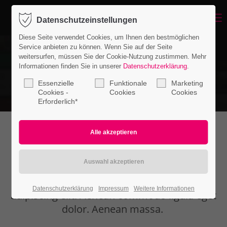
Menu
Datenschutzeinstellungen
Login
Diese Seite verwendet Cookies, um Ihnen den bestmöglichen
Benutzername
Service anbieten zu können. Wenn Sie auf der Seite
weitersurfen, müssen Sie der Cookie-Nutzung zustimmen. Mehr
Informationen finden Sie in unserer
Datenschutzerklärung
.
Essenzielle
Funktionale
Marketing
Passwort
Cookies -
Cookies
Cookies
Erforderlich*
Youtube Background
Anmelden
Register
|
Lost your password?
Lorem ipsum dolor sit amet, consectetuer
Datenschutzerklärung
Impressum
Weitere Informationen
Support
adipiscing elit. Aenean commodo ligula eget
dolor. Aenean massa.
Lorem ipsum dolor sit amet: