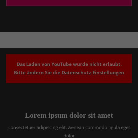
info@yourdomain.com
About us
Lorem ipsum dolor sit amet, consectetuer
adipiscing elit.
Aenean commodo ligula eget dolor. Aenean massa.
Cum sociis natoque penatibus et magnis dis
parturient montes, nascetur ridiculus mus. Donec
Das Laden von YouTube wurde nicht erlaubt.
quam felis, ultricies nec.
Bitte ändern Sie die
Datenschutz-Einstellungen
Lorem ipsum dolor sit amet
consectetuer adipiscing elit. Aenean commodo ligula eget
dolor