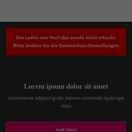
24h
/ 365days
Das Laden von YouTube wurde nicht erlaubt.
Bitte ändern Sie die
Datenschutz-Einstellungen
We offer support for our customers
Mon - Fri 8:00am - 5:00pm
(GMT +1)
Get in touch
Cybersteel Inc.
376-293 City Road, Suite 600
Lorem ipsum dolor sit amet
San Francisco, CA 94102
consectetuer adipiscing elit. Aenean commodo ligula eget
dolor
Have any questions?
+44 1234 567 890
Drop us a line
read more