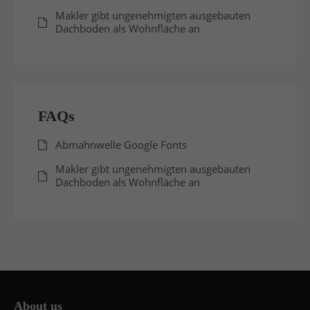
info@yourdomain.com
Makler gibt ungenehmigten ausgebauten
Dachboden als Wohnfläche an
About us
Lorem ipsum dolor sit amet, consectetuer
adipiscing elit.
Aenean commodo ligula eget dolor. Aenean massa.
FAQs
Cum sociis natoque penatibus et magnis dis
parturient montes, nascetur ridiculus mus. Donec
Abmahnwelle Google Fonts
quam felis, ultricies nec.
Makler gibt ungenehmigten ausgebauten
Dachboden als Wohnfläche an
About us