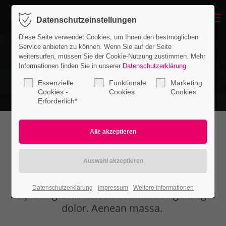
Menu
Datenschutzeinstellungen
Login
Diese Seite verwendet Cookies, um Ihnen den bestmöglichen
Benutzername
Service anbieten zu können. Wenn Sie auf der Seite
weitersurfen, müssen Sie der Cookie-Nutzung zustimmen. Mehr
Informationen finden Sie in unserer
Datenschutzerklärung
.
Essenzielle
Funktionale
Marketing
Passwort
Cookies -
Cookies
Cookies
Erforderlich*
Wiki
Anmelden
Register
|
Lost your password?
Lorem ipsum dolor sit amet, consectetuer
Datenschutzerklärung
Impressum
Weitere Informationen
Support
adipiscing elit. Aenean commodo ligula eget
dolor. Aenean massa.
Lorem ipsum dolor sit amet: